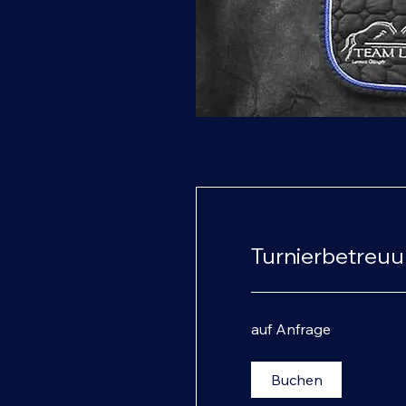
Turnierbetreu
auf
auf Anfrage
Anfrage
Buchen