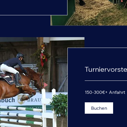
Turniervorste
150-
150-300€+ Anfahrt
300€
+
Anfahrt
Buchen