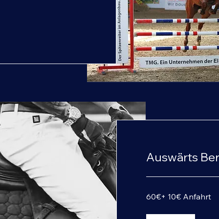
Auswärts Ber
60€
60€+ 10€ Anfahrt
+
10€
Anfahrt