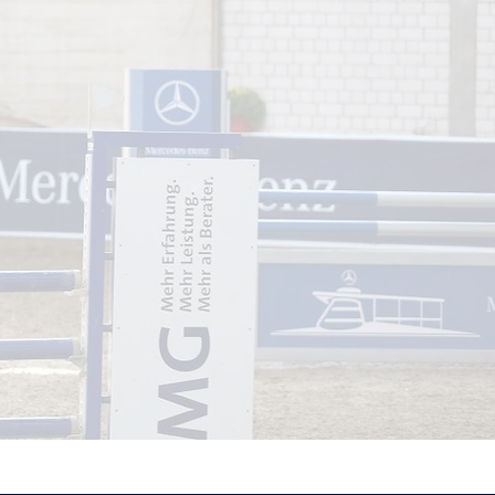
bis zur Klasse S, vereinen wir
tarken Teamgeist.
sterreich und den Niederlanden
tionalen Topreitern übernommen
ke sportliche Tradition an.
tadt, von wo aus wir Training,
rliche Weiterentwicklung unserer