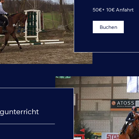
50€
50€+ 10€ Anfahrt
+
10€
Anfahrt
Buchen
gunterricht