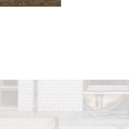
de Levi´s
r Leidenschaft, Professionalität
 Gegründet von Levent Güngör,