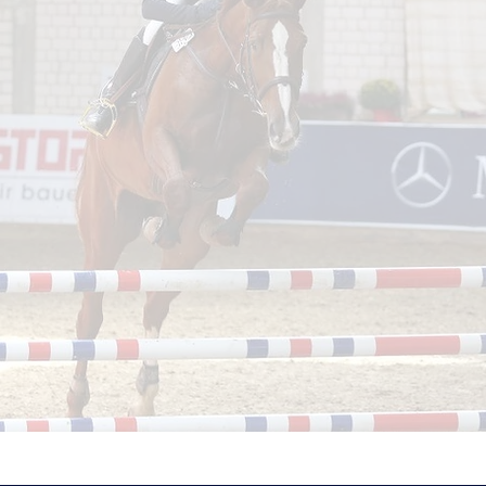
einem erfolgreichen Springreiter 
sportlichen Ehrgeiz mit einem s
pferde
Mit Erfolgen in Deutschland, Ö
sowie Pferden, die von interna
wurden, knüpfen wir an eine star
Unser Standort ist in Weil der S
Turnierstarts und die kontinuie
Pferde professionell gestalten.