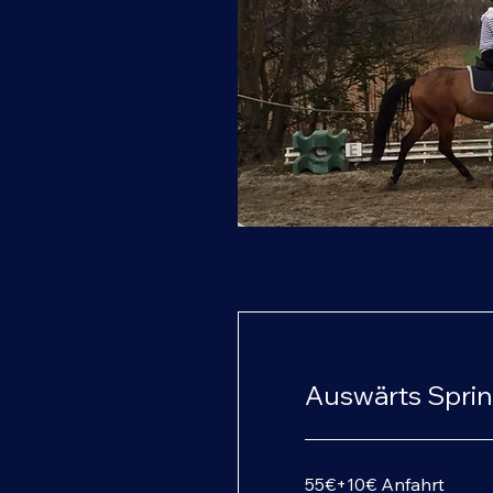
Auswärts Sprin
55€
55€+10€ Anfahrt
+10€