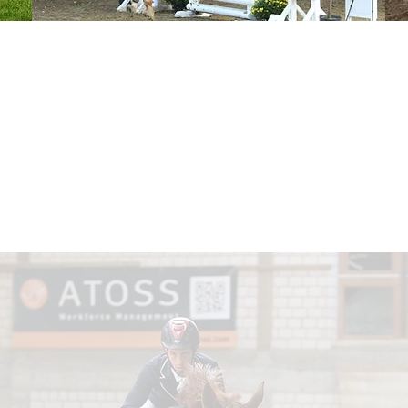
en bei Sportpfer
Sportpferde Team Levi’s steht fü
und Gemeinschaft im Reitsport.